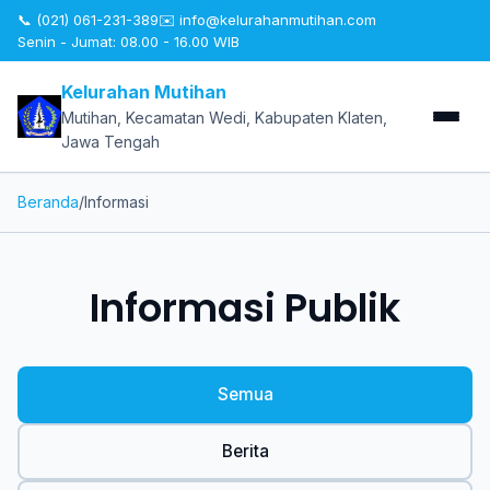
📞 (021) 061-231-389
✉️
info@kelurahanmutihan.com
Senin - Jumat: 08.00 - 16.00 WIB
Kelurahan Mutihan
Mutihan, Kecamatan Wedi, Kabupaten Klaten,
Jawa Tengah
Beranda
/
Informasi
Informasi Publik
Semua
Berita